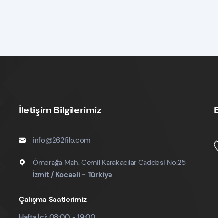
İletişim Bilgilerimiz
info@262filo.com
Ömerağa Mah. Cemil Karakadılar Caddesi No:25
İzmit / Kocaeli - Türkiye
Çalışma Saatlerimiz
Hafta İçi: 08:00 - 19:00