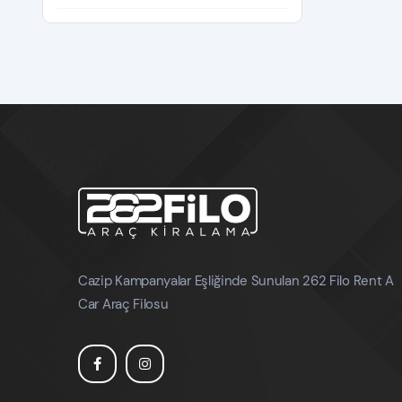
Cazip Kampanyalar Eşliğinde Sunulan 262 Filo Rent A
Car Araç Filosu