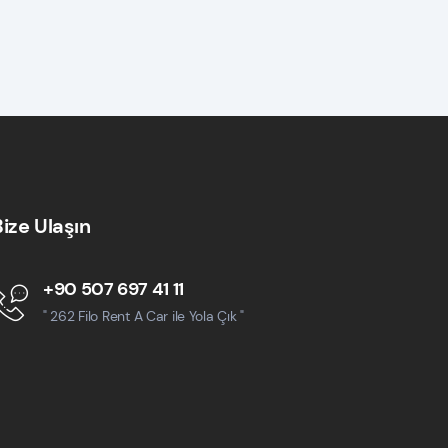
Bize Ulaşın
+90 507 697 41 11
" 262 Filo Rent A Car ile Yola Çık "