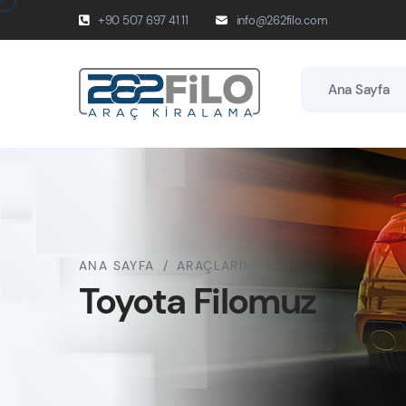
+90 507 697 41 11
info@262filo.com
Ana Sayfa
ANA SAYFA
/
ARAÇLARIMIZ
Toyota Filomuz